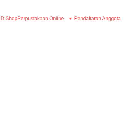
D Shop
Perpustakaan Online
Pendaftaran Anggota
BERITA
Humas LMND
6/16/2026
1 min read