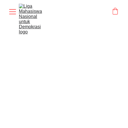
LMND
Make Ideas Matter
Home
Prestasi
Struktur
Galeri
Sejarah
Artikel
Shop
Tentang