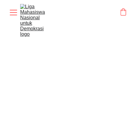
OPINI
ANALISIS
Ardian Ma'dika (Departemen Kajian & Bacaan EN LMND)
6/22/2026
4 min read