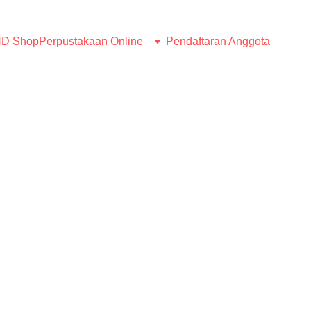
D Shop
Perpustakaan Online
Pendaftaran Anggota
BERITA
Humas LMND
5/22/2026
2 min read