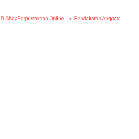
D Shop
Perpustakaan Online
Pendaftaran Anggota
BERITA
Humas LMND
5/1/2026
1 min read