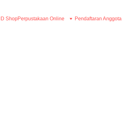
D Shop
Perpustakaan Online
Pendaftaran Anggota
BERITA
Humas LMND
6/29/2026
2 min read